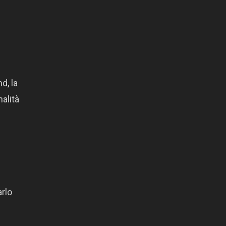
d, la
alità
rlo