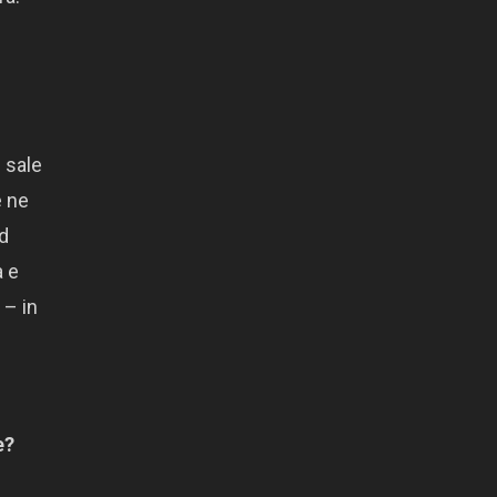
 sale
e ne
ad
a e
 – in
e?