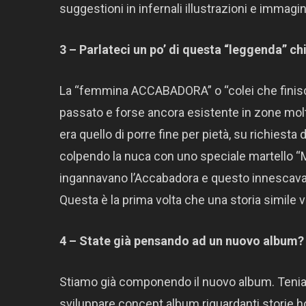
suggestioni in infernali illustrazioni e immagin
3 – Parlateci un po’ di questa “leggenda” c
La “femmina ACCABADORA” o “colei che finisce”
passato e forse ancora esistente in zone molto 
era quello di porre fine per pietà, su richiesta 
colpendo la nuca con uno speciale martello “Maz
ingannavano l’Accabadora e questo innescava un
Questa è la prima volta che una storia simile 
4 – State già pensando ad un nuovo album?
Stiamo già componendo il nuovo album. Teniam
sviluppare concept album riguardanti storie 