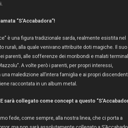
i.
hiamata “S’Accabadora”!
 è una figura tradizionale sarda, realmente esistita nel
rurali, alla quale venivano attribuite doti magiche. Il suo
dei parenti, alle sofferenze dei moribondi e malati terminal
zolu”. A volte però i parenti, per propri interessi,
a maledizione all’intera famiglia e ai propri discendenti
viene raccontata in un album metal.
 E sarà collegato come concept a questo “S’Accabado
o fede, come sempre, alla nostra linea, che ci porta a
horror, ma non sarà assolutamente collegato a S’Accabado