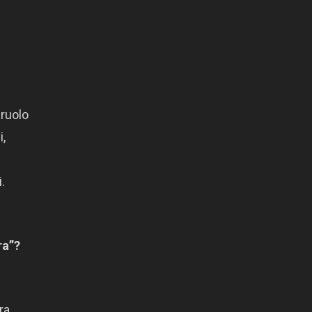
 ruolo
i,
.
ra”?
ra.