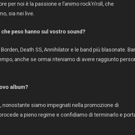
e per noi è la passione e l’animo rock’n’roll, che
, sia nei live.
 e che peso hanno sul vostro sound?
orden, Death SS, Annihilator e le band più blasonate. Ban
empo, anche se ormai riteniamo di avere raggiunto person
uovo album?
, nonostante siamo impegnati nella promozione di
rocede a pieno regime e confidiamo di terminarlo e porta