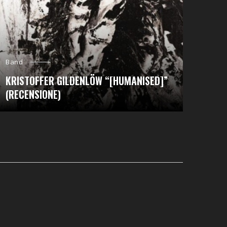
Band
KRISTOFFER GILDENLÖW “[HUMANISED]”
(RECENSIONE)