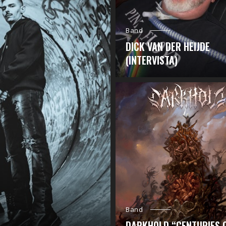
Band
DICK VAN DER HEIJDE
(INTERVISTA)
Band
DARKHOLD “CENTURIES 