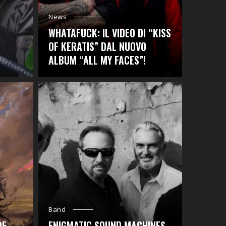
News
WHATAFUCK: IL VIDEO DI “KISS
OF KERATIS” DAL NUOVO
ALBUM “ALL MY FACES”!
Band
OF
ENIGMATIC SOUND MACHINES