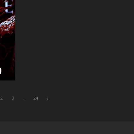
)
2
3
...
24