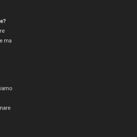
re?
pre
ne ma
siamo
onare