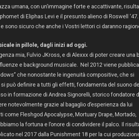
 razza umana, con un’immagine forte e accattivante, risult
phomet di Eliphas Levi e il presunto alieno di Roswell ‘47.
e sono sicuro che anche i Vostri lettori ci daranno ragion
cale in pillole, dagli inizi
ad oggi.
nza mia, Fulvio JKross, e di Alexxx di poter creare una 
fluenze e background musicale. Nel 2012 viene pubblicat
dows” che nonostante le ingenuità compositive, che si
, si può definire a tutti gli effetti, fondamenta del suono de
so in formazione di Andrea Signorelli, storico fondatore d
re notevolmente grazie al bagaglio d’esperienza da lui
nti come Fleshgod Apocalypse, Mortuary Drape, Mortado,
amo la fortuna e l’onore di condividere il palco. Il risult
licato nel 2017 dalla Punishment 18 per la cui produzione