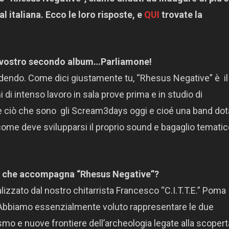
 italiana. Ecco le loro risposte, e
QUI
trovate la
il vostro secondo album…Parliamone!
edendo. Come dici giustamente tu, “Rhesus Negative” è il
 di intenso lavoro in sala prove prima e in studio di
 ciò che sono gli Scream3days oggi e cioé una band dota
come deve svilupparsi il proprio sound e bagaglio tematic
rk che accompagna “Rhesus Negative”?
lizzato dal nostro chitarrista Francesco “C.I.T.T.E.” Poma
 Abbiamo essenzialmente voluto rappresentare le due
ismo e nuove frontiere dell’archeologia legate alla scopert