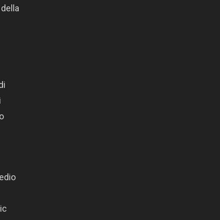
 della
di
i
to
medio
ic