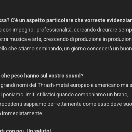
ssa? C’è un aspetto particolare
che vorreste evidenzia
ico con impegno , professionalità, cercando di curare sem
nostra musica e arte, crescendo di produzione in produzio
quello che stiamo seminando, un giorno concederà un buon
 e che peso hanno sul vostro sound?
i grandi nomi del Thrash-metal europeo e americano ma 
 poniamo limiti stilistici quando componiamo un brano,
 precedenti sappiamo perfettamente come esso deve su
ta immediatamente.
ati con noi. Un saluto!