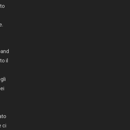
ato
e.
band
o il
gli
ei
ato
 ci