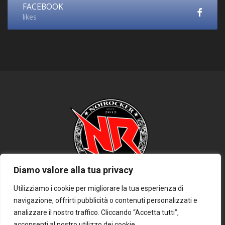
FACEBOOK
likes
Diamo valore alla tua privacy
Utilizziamo i cookie per migliorare la tua esperienza di
navigazione, offrirti pubblicità o contenuti personalizzati e
HOME
PRIVACY POLICY
COOKIE POLICY
DISCLAIMER
analizzare il nostro traffico. Cliccando “Accetta tutti”,
CONTATTACI
acconsenti al nostro utilizzo dei cookie.