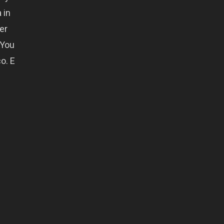
 in
er
 You
o. E