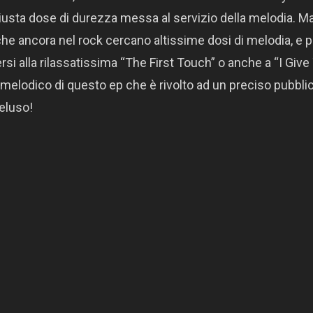
iusta dose di durezza messa al servizio della melodia. Ma
 che ancora nel rock cercano altissime dosi di melodia, e p
rsi alla rilassatissima “The First Touch” o anche a “I Give
lodico di questo ep che è rivolto ad un preciso pubblic
eluso!