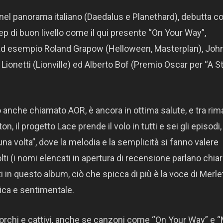
 nel panorama italiano (Daedalus e Planethard), debutta c
p di buon livello come il qui presente “On Your Way”,
e ad esempio Roland Grapow (Helloween, Masterplan), Joh
netti (Lionville) ed Alberto Bof (Premio Oscar per “A St
 anche chiamato AOR, è ancora in ottima salute, e tra rim
 il progetto Lace prende il volo in tutti e sei gli episodi
a volta”, dove la melodia e la semplicità si fanno valere
lti (i nomi elencati in apertura di recensione parlano chiar
in questo album, ciò che spicca di più è la voce di Merle
ca e sentimentale.
porchi e cattivi, anche se canzoni come “On Your Way” e 