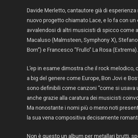
Davide Merletto, cantautore già di esperienza
nuovo progetto chiamato Lace, e lo fa con un e
avvalendosi di altri musicisti di spicco com
Macaluso (Malmsteen, Symphony X), Stefano Lio
Born”) e Francesco “Frullo” La Rosa (Extrema).
L’ep in esame dimostra che il rock melodico, o
a big del genere come Europe, Bon Jovi e Boston,
sono definibili come canzoni “come si usava un
anche grazie alla caratura dei musicisti coinvo
Ma nonostante i nomi più o meno noti presenti 
la sua vena compositiva decisamente romanti
Non è questo un album per metallari brutti, s