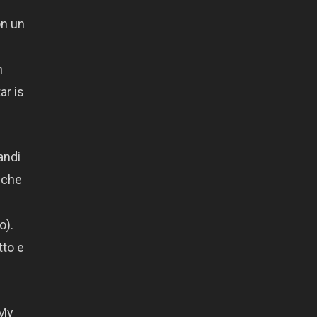
on un
n
ar is
andi
, che
o).
tto e
“My