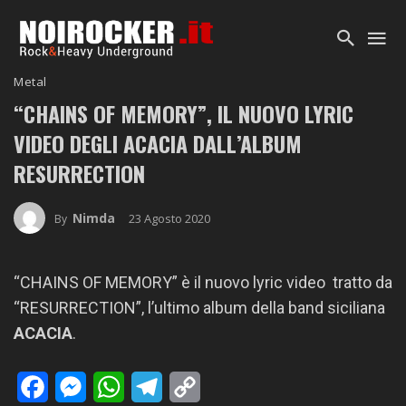
Metal
“CHAINS OF MEMORY”, IL NUOVO LYRIC
VIDEO DEGLI ACACIA DALL’ALBUM
RESURRECTION
Nimda
23 Agosto 2020
By
“CHAINS OF MEMORY” è il nuovo lyric video tratto da
“RESURRECTION”, l’ultimo album della band siciliana
ACACIA
.
Facebook
Messenger
WhatsApp
Telegram
Copy