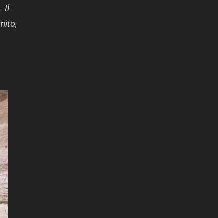
 Il
mito,