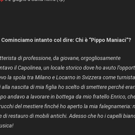
à. Cominciamo intanto col dire: Chi è “Pippo Maniaci”?
batterista di professione, da giovane, orgogliosamente
ntavo il Capolinea, un locale storico dove ho avuto l’oppor
evo la spola tra Milano e Locarno in Svizzera come turnista
alla nascita di mia figlia ho scelto di smettere perché era
tempo andavo a lavorare in bottega da mio fratello Enrico, ch
rucchi del mestiere finché ho aperto la mia falegnameria: 
i restauro di mobili antichi. Adesso che ho i capelli bian
usica!