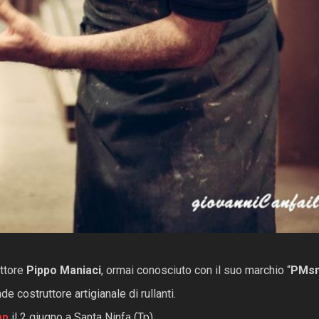
uttore
Pippo Maniaci
, ormai conosciuto con il suo marchio “
PMsn
 costruttore artigianale di rullanti.
mp
il 2 giugno a Santa Ninfa (Tp)