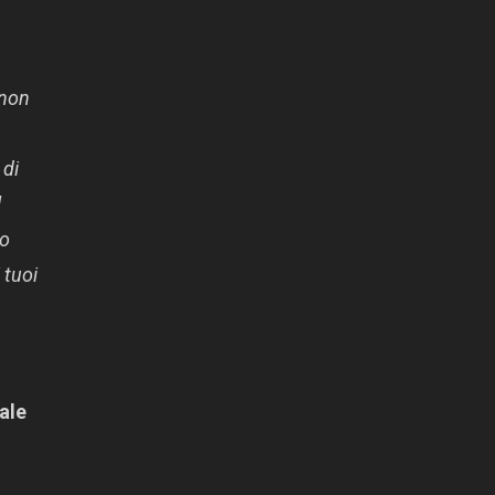
 non
 di
l
no
 tuoi
ale