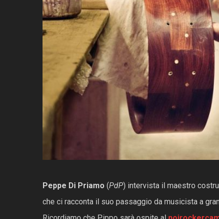
Peppe Di Priamo
(
PdP
) intervista il maestro costr
che ci racconta il suo passaggio da musicista a grande
Ricordiamo che Pippo sarà ospite al
noirockerca