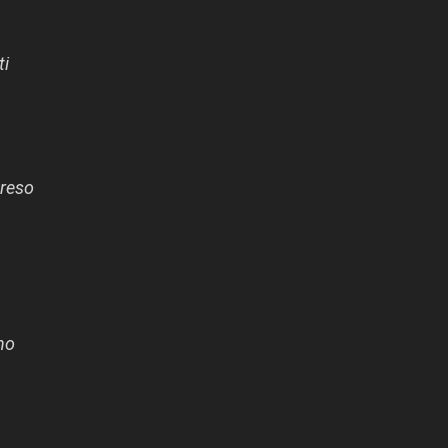
ti
preso
no