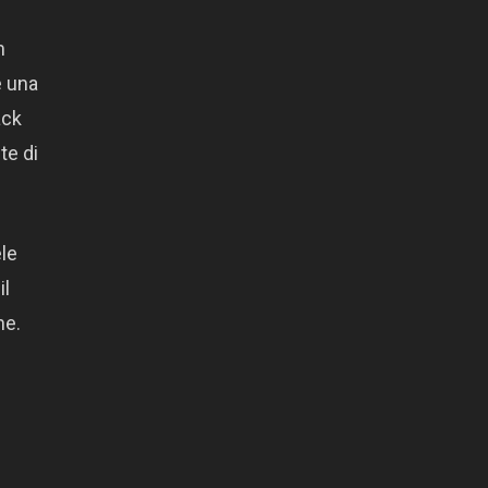
m
e una
ack
te di
ele
il
ne.