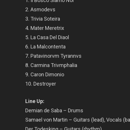
1. Il Bosco Siamo Noi
2. Asmodevs
3. Trivia Soteira
4. Mater Meretrix
5. La Casa Del Diaol
6. La Malcontenta
7. Patavinorvm Tyrannvs
8. Carmina Trivmphalia
9. Caron Dimonio
10. Destroyer
Line Up:
Demian de Saba – Drums
Samael von Martin – Guitars (lead), Vocals (b
Der Todesking – Guitars (rhythm)