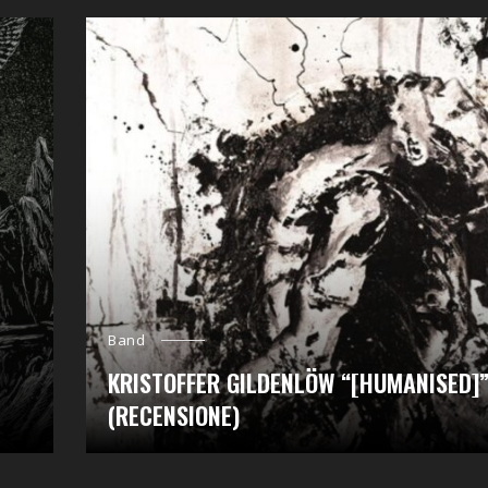
Band
KRISTOFFER GILDENLÖW “[HUMANISED]
(RECENSIONE)