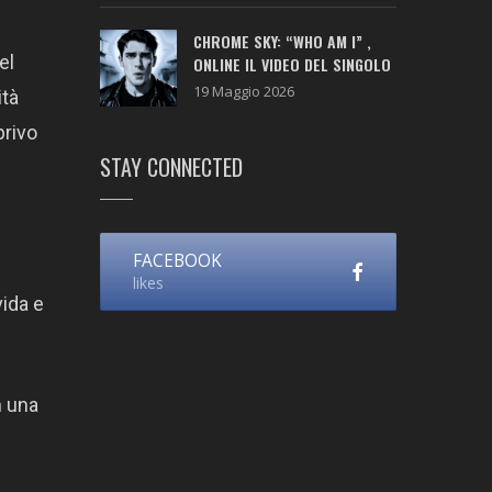
CHROME SKY: “WHO AM I” ,
el
ONLINE IL VIDEO DEL SINGOLO
19 Maggio 2026
ità
privo
STAY CONNECTED
FACEBOOK
likes
vida e
n una