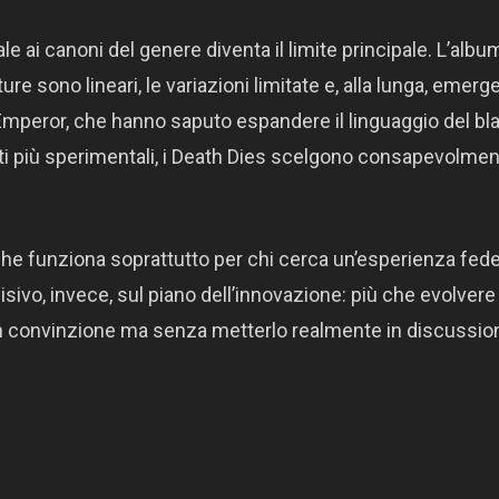
 ai canoni del genere diventa il limite principale. L’albu
ure sono lineari, le variazioni limitate e, alla lunga, emerg
 Emperor, che hanno saputo espandere il linguaggio del bl
i più sperimentali, i Death Dies scelgono consapevolmen
, che funziona soprattutto per chi cerca un’esperienza fed
cisivo, invece, sul piano dell’innovazione: più che evolvere 
on convinzione ma senza metterlo realmente in discussio