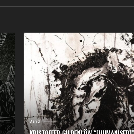
Band
KRISTOFFER GILDENLÖW “[HUMANISED]