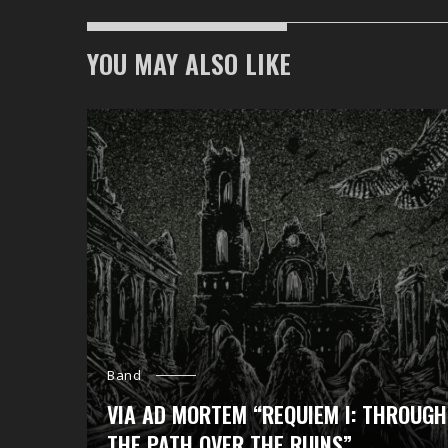
YOU MAY ALSO LIKE
Band
VIA AD MORTEM “REQUIEM I: THROUGH
THE PATH OVER THE RUINS”