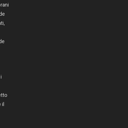
brani
nde
ti,
rde
i
etto
 il