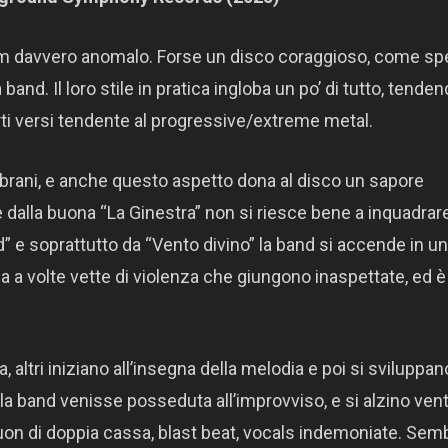
bum davvero anomalo. Forse un disco coraggioso, come s
band. Il loro stile in pratica ingloba un po’ di tutto, tende
rti versi tendente al progressive/extreme metal.
ei brani, e anche questo aspetto dona al disco un sapore
e dalla buona “La Ginestra” non si riesce bene a inquadrare
nd” e soprattutto da “Vento divino” la band si accende in un
a volte vette di violenza che giungono inaspettate, ed è
, altri iniziano all’insegna della melodia e poi si sviluppan
a band venisse posseduta all’improvviso, e si alzino vent
suon di doppia cassa, blast beat, vocals indemoniate. Sem