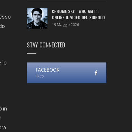
CHROME SKY: “WHO AM I” ,
pesso
ONLINE IL VIDEO DEL SINGOLO
19 Maggio 2026
ndo
STAY CONNECTED
 lo
FACEBOOK
likes
o in
i
bra