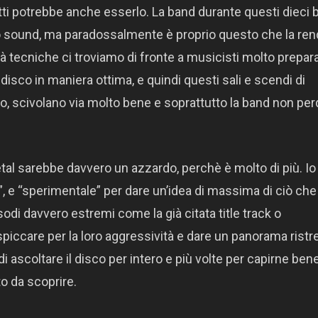
etti potrebbe anche esserlo. La band durante questi dieci 
io sound, ma paradossalmente è proprio questo che la re
tà tecniche ci troviamo di fronte a musicisti molto prepara
isco in maniera ottima, e quindi questi sali e scendi di
o, scivolano via molto bene e soprattutto la band non pe
al sarebbe davvero un azzardo, perchè è molto di più. Io
”, e “sperimentale” per dare un’idea di massima di ciò che 
di davvero estremi come la già citata title track o
iccare per la loro aggressività e dare un panorama ristr
i ascoltare il disco per intero e più volte per capirne bene
o da scoprire.