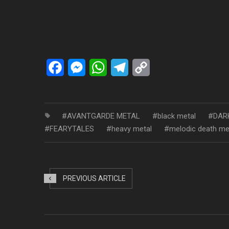
Facebook
Messenger
WhatsApp
Telegram
Copy
Link
AVANTGARDE METAL
black metal
DAR
FEARYTALES
heavy metal
melodic death me
PREVIOUS ARTICLE