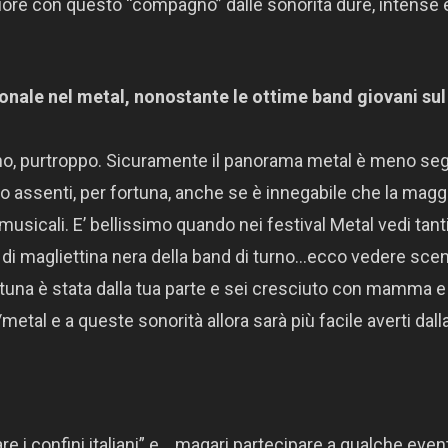
ore con questo “compagno” dalle sonorità dure, intense 
nale nel metal, nonostante le ottime band giovani sul
no, purtroppo. Sicuramente il panorama metal è meno seg
to assenti, per fortuna, anche se è innegabile che la magg
i musicali. E’ bellissimo quando nei festival Metal vedi tant
to di magliettina nera della band di turno…ecco vedere sce
ortuna è stata dalla tua parte e sei cresciuto con mamma 
etal e a queste sonorità allora sarà più facile averti dall
re i confini italiani” e… magari partecipare a qualche even