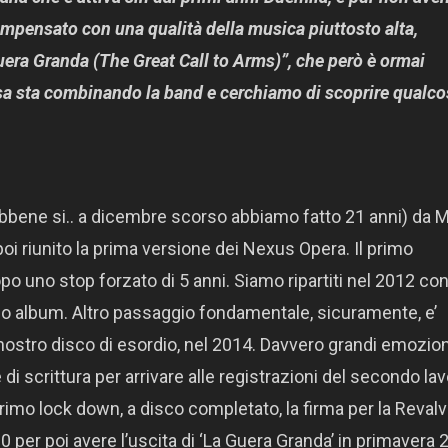
mpensato con una qualità della musica piuttosto alta,
era Granda (The Great Call to Arms)”, che però è ormai
osa sta combinando la band e cerchiamo di scoprire qualco
ebbene si.. a dicembre scorso abbiamo fatto 21 anni) da 
i riunito la prima versione dei Nexus Opera. Il primo
po uno stop forzato di 5 anni. Siamo ripartiti nel 2012 co
mo album. Altro passaggio fondamentale, sicuramente, e’
 nostro disco di esordio, nel 2014. Davvero grandi emozion
e di scrittura per arrivare alle registrazioni del secondo la
rimo lock down, a disco completato, la firma per la Reval
0 per poi avere l’uscita di ‘La Guera Granda’ in primavera