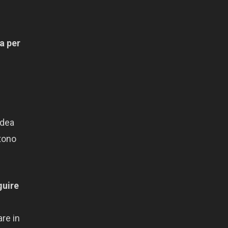
a per
idea
tono
guire
are in