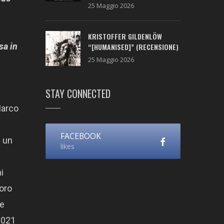
25 Maggio 2026
KRISTOFFER GILDENLÖW
sa in
“[HUMANISED]” (RECENSIONE)
25 Maggio 2026
STAY CONNECTED
Marco
FACEBOOK
n un
likes
i
voro
ve
 2021