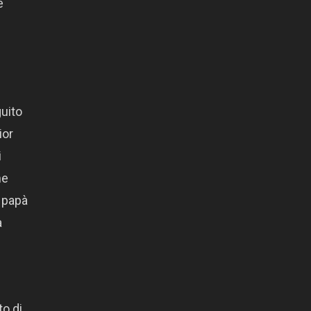
e
uito
ior
i
ne
e papà
a
to di