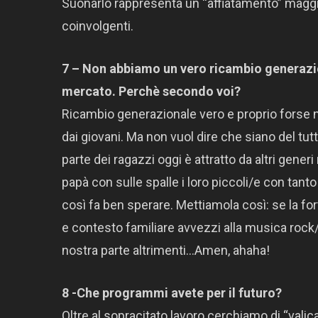
Suonarlo rappresenta un “affiatamento” maggi
coinvolgenti.
7 – Non abbiamo un vero ricambio generazio
mercato. Perchè secondo voi?
Ricambio generazionale vero e proprio forse 
dai giovani. Ma non vuol dire che siano del tut
parte dei ragazzi oggi è attratto da altri gener
papà con sulle spalle i loro piccoli/e con tan
così fa ben sperare. Mettiamola così: se la f
e contesto familiare avvezzi alla musica rock/m
nostra parte altrimenti…Amen, ahaha!
8 -Che programmi avete per il futuro?
Oltre al sopracitato lavoro cerchiamo di “valica