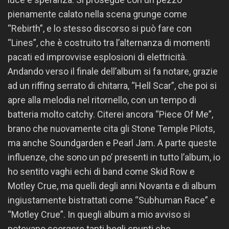
pienamente calato nella scena grunge come
“Rebirth”, e lo stesso discorso si può fare con
“Lines”, che è costruito tra l’alternanza di momenti
pacati ed improvvise esplosioni di elettricità.
Andando verso il finale dell’album si fa notare, grazie
ad un riffing serrato di chitarra, “Hell Scar”, che poi si
apre alla melodia nel ritornello, con un tempo di
batteria molto catchy. Citerei ancora “Piece Of Me”,
brano che nuovamente cita gli Stone Temple Pilots,
ma anche Soundgarden e Pearl Jam. A parte queste
influenze, che sono un po’ presenti in tutto l’album, io
ho sentito vaghi echi di band come Skid Row e
Motley Crue, ma quelli degli anni Novanta e di album
ingiustamente bistrattati come “Subhuman Race” e
“Motley Crue”. In quegli album a mio avviso si
potevano scorgere tanti begli spunti che