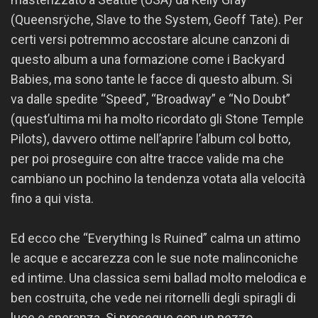
(Queensrÿche, Slave to the System, Geoff Tate). Per
certi versi potremmo accostare alcune canzoni di
questo album a una formazione come i Backyard
Babies, ma sono tante le facce di questo album. Si
va dalle spedite “Speed”, “Broadway” e “No Doubt”
(quest’ultima mi ha molto ricordato gli Stone Temple
Pilots), davvero ottime nell’aprire l’album col botto,
per poi proseguire con altre tracce valide ma che
cambiano un pochino la tendenza votata alla velocità
fino a qui vista.
Ed ecco che “Everything Is Ruined” calma un attimo
le acque e accarezza con le sue note malinconiche
ed intime. Una classica semi ballad molto melodica e
ben costruita, che vede nei ritornelli degli spiragli di
luce e speranza. Si prosegue con un pezzo