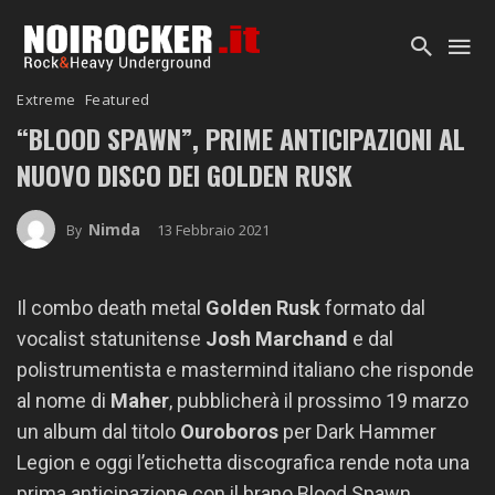
Extreme
Featured
“BLOOD SPAWN”, PRIME ANTICIPAZIONI AL
NUOVO DISCO DEI GOLDEN RUSK
Nimda
13 Febbraio 2021
By
Il combo death metal
Golden Rusk
formato dal
vocalist statunitense
Josh Marchand
e dal
polistrumentista e mastermind italiano che risponde
al nome di
Maher
, pubblicherà il prossimo 19 marzo
un album dal titolo
Ouroboros
per Dark Hammer
Legion e oggi l’etichetta discografica rende nota una
prima anticipazione con il brano Blood Spawn.