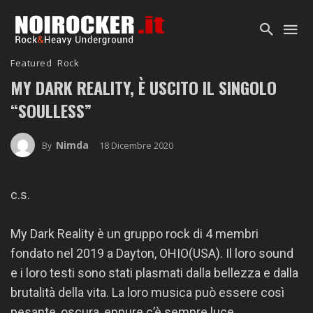
Featured
Rock
MY DARK REALITY, È USCITO IL SINGOLO
“SOULLESS”
Nimda
18 Dicembre 2020
By
c.s.
My Dark Reality è un gruppo rock di 4 membri
fondato nel 2019 a Dayton, OHIO(USA). Il loro sound
e i loro testi sono stati plasmati dalla bellezza e dalla
brutalità della vita. La loro musica può essere così
pesante, oscura, eppure c’è sempre luce