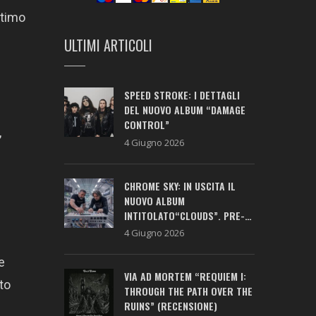
ltimo
ULTIMI ARTICOLI
SPEED STROKE: I DETTAGLI
DEL NUOVO ALBUM “DAMAGE
CONTROL”
,
4 Giugno 2026
CHROME SKY: IN USCITA IL
NUOVO ALBUM
INTITOLATO“CLOUDS”. PRE-
SAVE ATTIVO!
4 Giugno 2026
e
VIA AD MORTEM “REQUIEM I:
to
THROUGH THE PATH OVER THE
RUINS” (RECENSIONE)