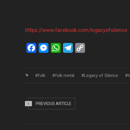
https://www.facebook.com/legacyofsilence
Facebook
Messenger
WhatsApp
Telegram
Copy
Link
folk
folk metal
Legacy of Silence
t
PREVIOUS ARTICLE