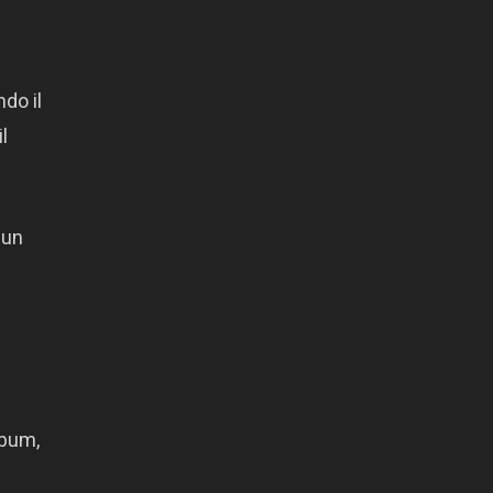
do il
l
 un
lbum,