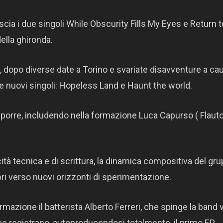
scia i due singoli While Obscurity Fills My Eyes e Return t
della ghironda.
, dopo diverse date a Torino e svariate disavventure a cau
e nuovi singoli: Hopeless Land e Haunt the world.
mporre, includendo nella formazione Luca Capurso ( Flaut
ità tecnica e di scrittura, la dinamica compositiva del gr
verso nuovi orizzonti di sperimentazione.
ormazione il batterista Alberto Ferreri, che spinge la band
ence registrano, autoproducendosi totalmente, il primo EP