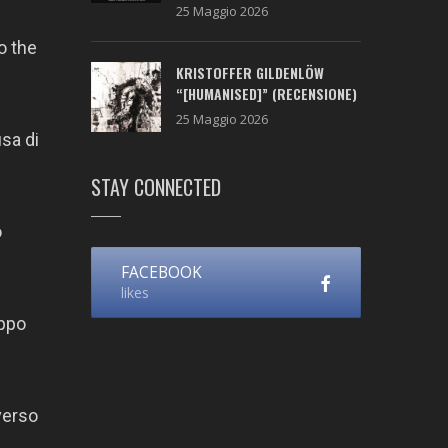
25 Maggio 2026
o the
KRISTOFFER GILDENLÖW
“[HUMANISED]” (RECENSIONE)
25 Maggio 2026
sa di
STAY CONNECTED
o
FACEBOOK
likes
uppo
 verso