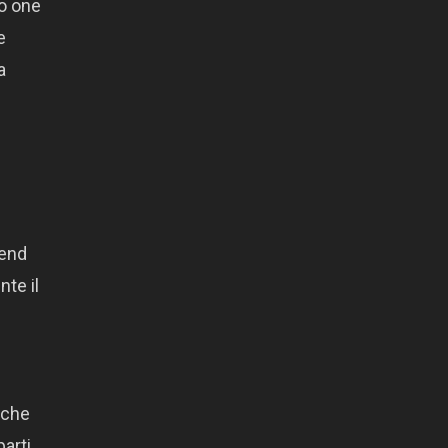
(o one
e
a
iend
nte il
nche
arti