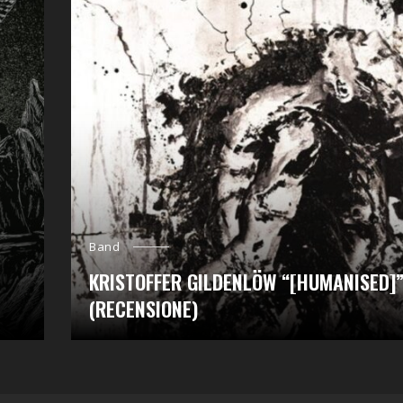
Band
KRISTOFFER GILDENLÖW “[HUMANISED]
(RECENSIONE)