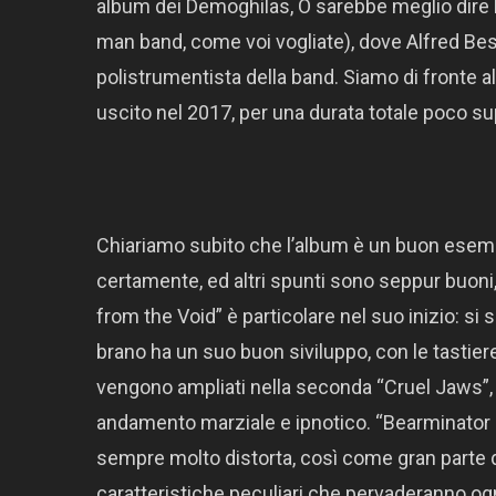
album dei Demoghilas, O sarebbe meglio dire D
man band, come voi vogliate), dove Alfred Best
polistrumentista della band. Siamo di fronte
uscito nel 2017, per una durata totale poco su
Chiariamo subito che l’album è un buon esempi
certamente, ed altri spunti sono seppur buoni, 
from the Void” è particolare nel suo inizio: s
brano ha un suo buon siviluppo, con le tastiere 
vengono ampliati nella seconda “Cruel Jaws”, fo
andamento marziale e ipnotico. “Bearminator (
sempre molto distorta, così come gran parte 
caratteristiche peculiari che pervaderanno og