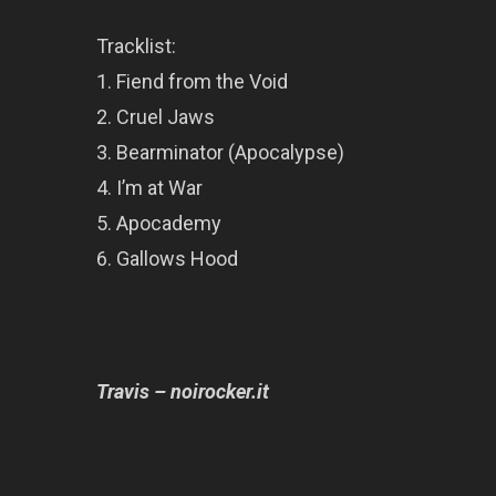
Tracklist:
1. Fiend from the Void
2. Cruel Jaws
3. Bearminator (Apocalypse)
4. I’m at War
5. Apocademy
6. Gallows Hood
Travis – noirocker.it