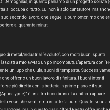
I Demoghilas, in quanto parliamo di un progetto solista 
ia si occupa di tutto. Lui non è solo cantautore, ma anch
 al suo secondo lavoro, che segue l’album omonimo che er
periore ai quaranta minuti.
o di metal/industrial “evoluto”, con molti buoni spunti
lasciati a mio avviso un po’ incompiuti. L’apertura con “F
i sente un lupo che ulula, suoni di tempesta. Successivame
che offrono un buon lavoro di rifinitura. I buoni intenti
rse più diretta con la batteria in primo piano e il suo
Apocalypse)” è un altro buon brano. La chitarra appare
della voce che sentiremo in tutto l’album. Queste sono a
ni canzone, ma in questo caso Alfred Bestia offre anche p