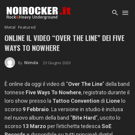
Metal
Featured
ONLINE IL VIDEO “OVER THE LINE” DEI FIVE
WAYS TO NOWHERE
Nimda
23 Giugno 2020
By
È online da oggi il video di “
Over The Line
” della band
torinese
Five Ways To
Nowhere
, registrato durante il
loro show presso la
Tattoo Convention
di
Lione
lo
scorso
9 Febbraio
. La versione in studio è inclusa
nel nuovo album della band “
Bite Hard
”, uscito lo
scorso
13 Marzo
per l’etichetta tedesca
SoE
Records
e disponibile su tutti principali digital