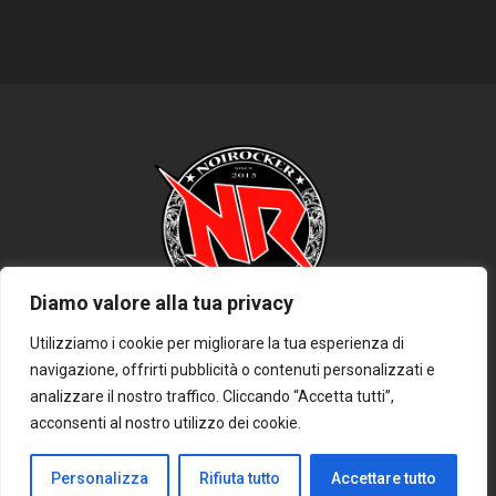
Diamo valore alla tua privacy
Utilizziamo i cookie per migliorare la tua esperienza di
navigazione, offrirti pubblicità o contenuti personalizzati e
HOME
PRIVACY POLICY
COOKIE POLICY
DISCLAIMER
analizzare il nostro traffico. Cliccando “Accetta tutti”,
CONTATTACI
acconsenti al nostro utilizzo dei cookie.
Personalizza
Rifiuta tutto
Accettare tutto