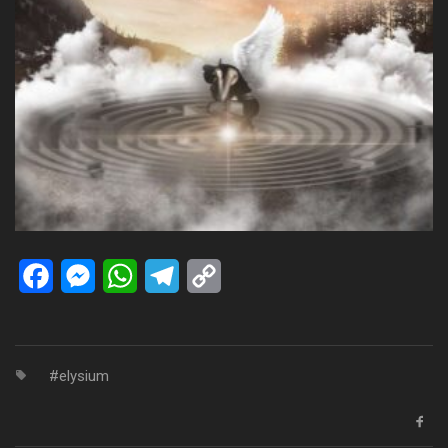
Facebook
Messenger
WhatsApp
Telegram
Copy
Link
elysium