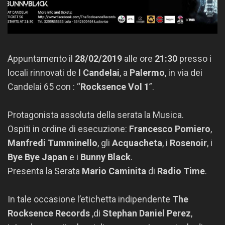
Appuntamento il
28/02/2019
alle ore
21:30
presso i
locali rinnovati de
I Candelai
, a
Palermo
, in via dei
Candelai 65 con : “
Rocksence Vol 1
”.
Protagonista assoluta della serata la Musica.
Ospiti in ordine di esecuzione:
Francesco Pomiero
,
Manfredi Tumminello
, gli
Acquacheta
, i
Rosenoir
, i
Bye Bye Japan
e i
Bunny Black
.
Presenta la Serata
Mario Caminita
di
Radio Time
.
In tale occasione l’etichetta indipendente
The
Rocksence Records
,di
Stephan Daniel Perez
,