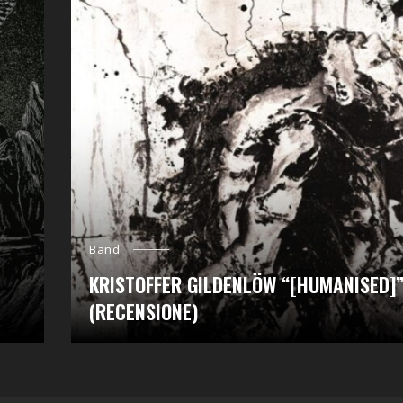
Band
KRISTOFFER GILDENLÖW “[HUMANISED]
(RECENSIONE)