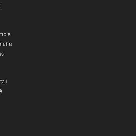
l
imo è
 anche
us
ta i
è