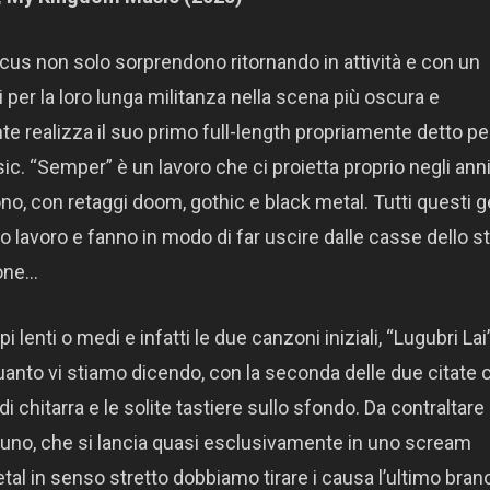
i Locus non solo sorprendono ritornando in attività e con un
 per la loro lunga militanza nella scena più oscura e
te realizza il suo primo full-length propriamente detto per
c. “Semper” è un lavoro che ci proietta proprio negli ann
ono, con retaggi doom, gothic e black metal. Tutti questi g
sto lavoro e fanno in modo di far uscire dalle casse dello s
ione…
lenti o medi e infatti le due canzoni iniziali, “Lugubri Lai
uanto vi stiamo dicendo, con la seconda delle due citate 
i chitarra e le solite tastiere sullo sfondo. Da contraltare
Bruno, che si lancia quasi esclusivamente in uno scream
tal in senso stretto dobbiamo tirare i causa l’ultimo brano