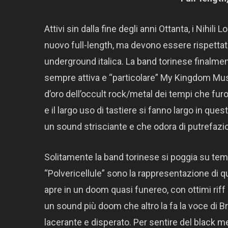
Attivi sin dalla fine degli anni Ottanta, i Nihil
nuovo full-length, ma devono essere rispettati
underground italica. La band torinese finalmen
sempre attiva e “particolare” My Kingdom Musi
d’oro dell’occult rock/metal dei tempi che fur
e il largo uso di tastiere si fanno largo in que
un sound strisciante e che odora di putrefaz
Solitamente la band torinese si poggia su tempi 
“Polvericellule” sono la rappresentazione di q
apre in un doom quasi funereo, con ottimi riff d
un sound più doom che altro la fa la voce di 
lacerante e disperato. Per sentire del black me