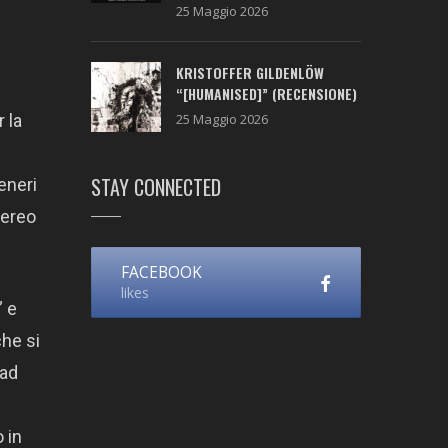
25 Maggio 2026
KRISTOFFER GILDENLÖW
“[HUMANISED]” (RECENSIONE)
25 Maggio 2026
 la
i
STAY CONNECTED
eneri
tereo
FACEBOOK
likes
” e
che si
 ad
 in