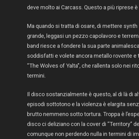
deve molto ai Carcass. Questo a più riprese è p
Ma quando si tratta di osare, di mettere synth
grande, leggasi un pezzo capolavoro e terre
band riesce a fondere la sua parte animalesca 
soddisfatti e volete ancora metallo rovente 
“The Wolves of Yalta”, che rallenta solo nei r
termini.
Il disco sostanzialmente è questo, al di là di a
episodi sottotono e la violenza è elargita se
brutto nemmeno sotto tortura. Troppa è l’esper
disco ci deliziano con la cover di “Territory” d
comunque non perdendo nulla in termini di impa