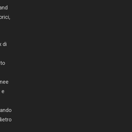
band
rici,
 di
nto
inee
 e
scando
dietro