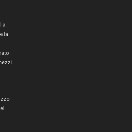
lla
e la
mato
 mezzi
pezzo
el