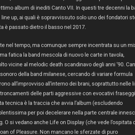
settimo album di inediti Canto VII. In questi tre decenni la 
line up, ai quali è sopravvissuto solo uno dei fondatori sto
ta è passato dietro il basso nel 2017.
tante nel tempo, ma comunque sempre incentrata su un mix
ma fatica la band mescola di nuovo le carte in tavola,
o vicine al melodic death scandinavo degli anni ’90. Ca
io sonoro della band milanese, cercando di variare formula
o all’improvviso all’interno dei brani, soprattutto nelle l
i troncamenti delle parti aggressive con evocativi fraseggi
a tecnica è la traccia che avvia l’album (escludendo
violentissima per poi decelerare nella parte centrale inne
g. O si vedano anche Life on Display (che vede l’ospitata 
 Moan of Pleasure. Non mancano le sferzate di puro