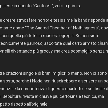
alese in questo “Canto VII”, voci in primis.
 e creare atmosfere horror e tesissime la band risponde a
motante come “The Sacred Theather of Nothingness”, dov
con quella più tetra in maniera egregia. Se non siete
e tecnicamente pauroso, ascoltate quel carro armato chia
itornelli diventando più groovy, ma crea scompiglio senza
ltre citazioni singole di brani migliori o meno. Non ci sono
nza sosta, perchè i Node non riuscirebbero a scrivere un 
ienza e la competenza di questo quartetto, e sul finale d
ei Sepultura, rivista in chiave più certosina e tecnica, ma
tto rispetto all’originale.