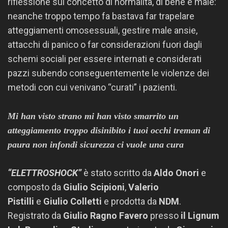
riflessione sul concetto di normalità, di bene e male:
neanche troppo tempo fa bastava far trapelare
atteggiamenti omosessuali, gestire male ansie,
attacchi di panico o far considerazioni fuori dagli
schemi sociali per essere internati e considerati
pazzi subendo conseguentemente le violenze dei
metodi con cui venivano “curati” i pazienti.
Mi han visto strano mi han visto smarrito
un
atteggiamento troppo disinibito
i tuoi occhi treman di
paura
non infondi sicurezza ci vuole una cura
“ELETTROSHOCK”
è stato scritto da
Aldo Onori
e
composto da
Giulio Scipioni
,
Valerio
Pistilli
e
Giulio Colletti
e prodotta da
NDM
.
Registrato da
Giulio Ragno Favero
presso
il Lignum