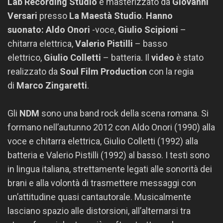
Lab Recording Studio
e masterizzato da
Giovanni
Versari
presso
La Maestà Studio
.
Hanno
suonato:
Aldo Onori
-voce,
Giulio Scipioni
–
chitarra elettrica,
Valerio Pistilli
– basso
elettrico,
Giulio Colletti
– batteria. Il
video
è stato
realizzato da
Soul Film Production
con la regia
di
Marco Zingaretti
.
Gli
NDM
sono una band rock della scena romana. Si
formano nell’autunno 2012 con Aldo Onori (1990) alla
voce e chitarra elettrica, Giulio Colletti (1992) alla
batteria e Valerio Pistilli (1992) al basso. I testi sono
in lingua italiana, strettamente legati alle sonorità dei
brani e alla volontà di trasmettere messaggi con
un’attitudine quasi cantautorale. Musicalmente
lasciano spazio alle distorsioni, all’alternarsi tra