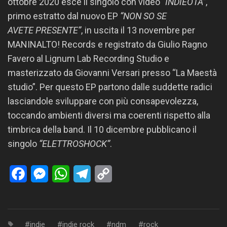
ottobre 2020 esce il singolo con video
“INDIEOTA”
,
primo estratto dal nuovo EP
“NON SO SE
AVETE
PRESENTE”
, in uscita il 13 novembre per
MANINALTO! Records e registrato da Giulio Ragno
Favero al Lignum Lab Recording Studio e
masterizzato da Giovanni Versari presso “La Maestà
studio”. Per questo EP partono dalle suddette radici
lasciandole sviluppare con più consapevolezza,
toccando ambienti diversi ma coerenti rispetto alla
timbrica della band. Il 10 dicembre pubblicano il
singolo
“ELETTROSHOCK”
.
Facebook
Messenger
WhatsApp
Telegram
Copy
Link
indie
indie rock
ndm
rock