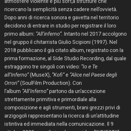
atmosfere violente e più soft,a strutture che
ricercano la semplicità senza cadere nell’ovvietà.
Dopo anni di ricerca sonora e gavetta nel territorio
decidono di entrare in studio per registrare il loro
primo album:
“All’inferno”
. Intanto nel 2017 accolgono
nel gruppo il chitarrista Giulio Scipioni (1997). Nel
2018 pubblicano il già citato album, registrato con la
prima formazione, al Side Studio Recording, dal quale
estraggono tre singoli con video:
“Io e Te
all’Inferno”
(MuseX),
“Kofi”
e
“Alice nel Paese degli
Orrori”
(SoulFilm Production). Con
l’album
“All’Inferno”
partono da un’accezione
strettamente primitiva e primordiale alla
composizione e agli strumenti, brani grezzi privi di
arzigogoli rappresentano la ricerca di un’attitudine
istintiva ed immediata nella comunicazione. Il 9