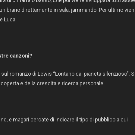
tura di chitarra o basso, che poi viene sviluppata tutti ass
re un brano direttamente in sala, jammando. Per ultimo vie
ce Luca.
ostre canzoni?
sul romanzo di Lewis “Lontano dal pianeta silenzioso”. S
scoperta e della crescita e ricerca personale.
d, e magari cercate di indicare il tipo di pubblico a cui