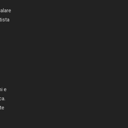
alare
tista
i e
ca.
te