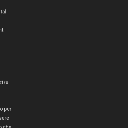
tal
ti
stro
to per
ssere
do che