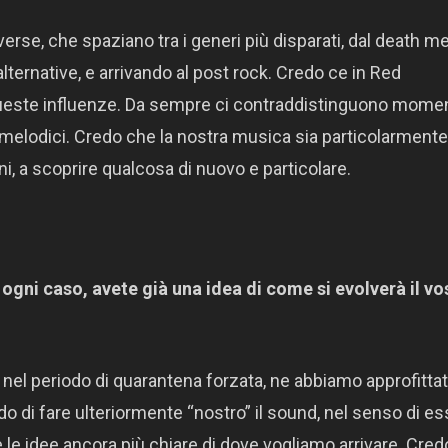
rse, che spaziano tra i generi più disparati, dal death me
ternative, e arrivando al post rock. Credo ce in Red
 queste influenze. Da sempre ci contraddistinguono momen
 melodici. Credo che la nostra musica sia particolarmente
ni, a scoprire qualcosa di nuovo e particolare.
ogni caso, avete già una idea di come si evolverà il vo
i nel periodo di quarantena forzata, ne abbiamo approfitta
o di fare ulteriormente “nostro” il sound, nel senso di e
re le idee ancora più chiare di dove vogliamo arrivare. Cre