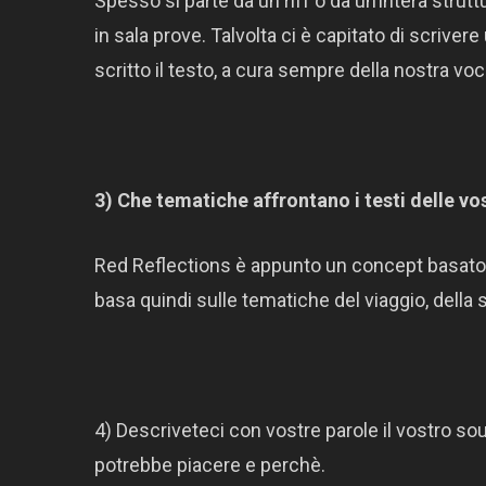
Spesso si parte da un riff o da un’intera strut
in sala prove. Talvolta ci è capitato di scrive
scritto il testo, a cura sempre della nostra vo
3) Che tematiche affrontano i testi delle v
Red Reflections è appunto un concept basato 
basa quindi sulle tematiche del viaggio, della 
4) Descriveteci con vostre parole il vostro soun
potrebbe piacere e perchè.