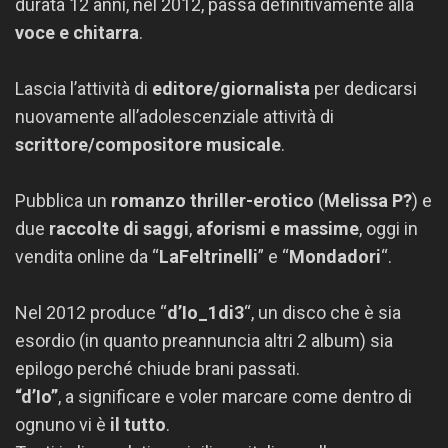
durata 12 anni, nel 2012, passa definitivamente alla
voce e chitarra
.
Lascia l’attività di
editore/giornalista
per dedicarsi
nuovamente all’adolescenziale attività di
scrittore/compositore musicale
.
Pubblica un
romanzo thriller-erotico
(
Melissa P?
) e
due
raccolte di saggi
,
aforismi e massime
, oggi in
vendita online da “
LaFeltrinelli
” e “
Mondadori
“.
Nel 2012 produce “
d’Io_1di3
“, un disco che è sia
esordio (in quanto preannuncia altri 2 album) sia
epilogo perché chiude brani passati.
“d’Io”
, a significare e voler marcare come dentro di
ognuno vi è
il tutto
.