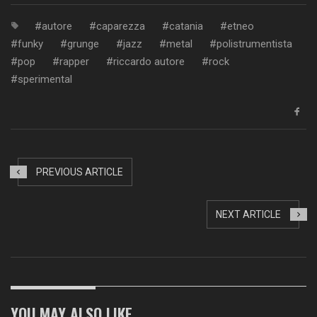
autore
caparezza
catania
etneo
funky
grunge
jazz
metal
polistrumentista
pop
rapper
riccardo autore
rock
sperimental
PREVIOUS ARTICLE
NEXT ARTICLE
YOU MAY ALSO LIKE