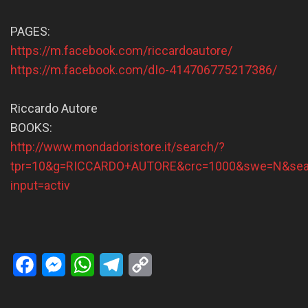
PAGES:
https://m.facebook.com/riccardoautore/
https://m.facebook.com/dIo-414706775217386/
Riccardo Autore
BOOKS:
http://www.mondadoristore.it/search/?
tpr=10&g=RICCARDO+AUTORE&crc=1000&swe=N&sea
input=activ
Facebook
Messenger
WhatsApp
Telegram
Copy
Link