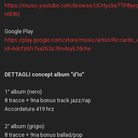
https://music.youtube.com/browse/UCHycke7TP8yyq
HlE8Q
Google Play
https://play.google.com/store/music/artist/Riccardo_
id=Adcfz6fr7xa263s7lm4syk7dche
DETTAGLI concept album “d’Io”
1° album (nero)
8 tracce + 9na bonus track jazz/rap
Accordatura 419 hrz
2° album (grigio)
8 tracce + 9na bonus ballad/pop