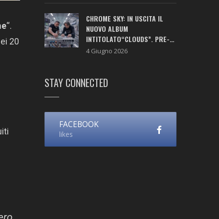
CHROME SKY: IN USCITA IL
me
“.
NUOVO ALBUM
INTITOLATO“CLOUDS”. PRE-
ei 20
SAVE ATTIVO!
4 Giugno 2026
STAY CONNECTED
FACEBOOK
iti
likes
ero