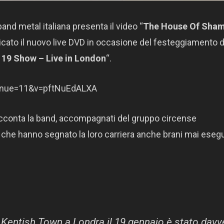
 band metal italiana presenta il video “
The House Of Sha
ato il nuovo live DVD in occasione del festeggiamento d
119 Show – Live in London
“.
inue=11&v=pftNuEdALXA
acconta la band, accompagnati del gruppo circense
che hanno segnato la loro carriera anche brani mai esegu
Kentish Town a Londra il 19 gennaio è stato davv