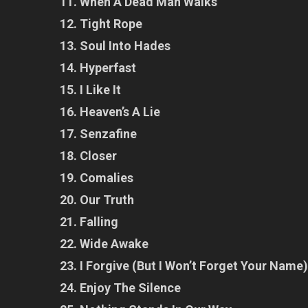
11. When A Dead Man Walks
12. Tight Rope
13. Soul Into Hades
14. Hyperfast
15. I Like It
16. Heaven’s A Lie
17. Senzafine
18. Closer
19. Comalies
20. Our Truth
21. Falling
22. Wide Awake
23. I Forgive (But I Won’t Forget Your Name
24. Enjoy The Silence