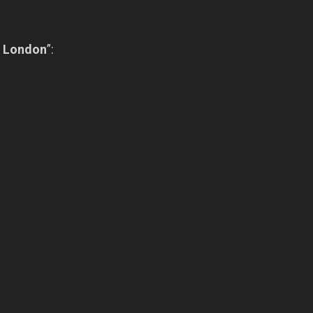
n London
”: