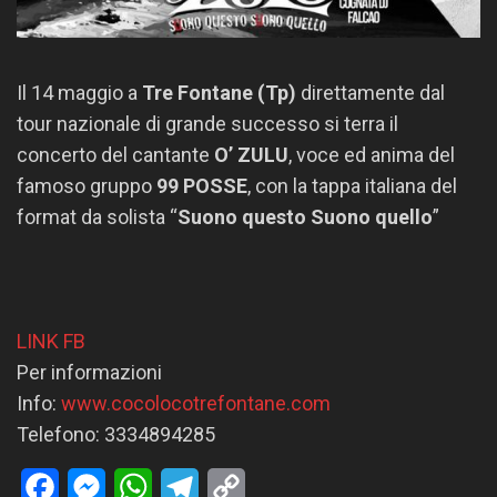
Il 14 maggio a
Tre Fontane (Tp)
direttamente dal
tour nazionale di grande successo si terra il
concerto del cantante
O’ ZULU
, voce ed anima del
famoso gruppo
99 POSSE
, con la tappa italiana del
format da solista “
Suono questo Suono quello
”
LINK FB
Per informazioni
Info:
www.cocolocotrefontane.com
Telefono: 3334894285
Facebook
Messenger
WhatsApp
Telegram
Copy