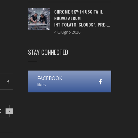
CHROME SKY: IN USCITA IL
NUOVO ALBUM
INTITOLATO“CLOUDS”. PRE-
SAVE ATTIVO!
4 Giugno 2026
STAY CONNECTED
FACEBOOK
likes
E