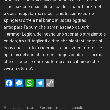
L’inclinazione quasi filosofica delle band black metal
è cosa risaputa, ma i siculi Linistit sanno come
spingersi oltre e nel brano in uscita oggi ad
anticipare l’album che sarà rilasciato da Dark
Hammer Legion, delineano uno scenario straziante e
onirico, tra riff taglienti e ritmiche blastanti come si
conviene, il tutto a incorniciare una voce femminile
spiritica nel suo statement inequivocabile: “il corpo
che ci accoglie non esiste, noi siamo il fuoco che
vivrà in eterno”.
Facebook
Messenger
WhatsApp
Telegram
Copy
Link
death metal
extreme metal
linistit