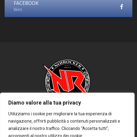
FACEBOOK
likes
Diamo valore alla tua privacy
Utilizziamo i cookie per migliorare la tua esperienza di
navigazione, offrirti pubblicità o contenuti personalizzati e
HOME
PRIVACY POLICY
COOKIE POLICY
DISCLAIMER
analizzare il nostro traffico. Cliccando “Accetta tutti”,
CONTATTACI
acconsenti al nostro utilizzo dei cookie.