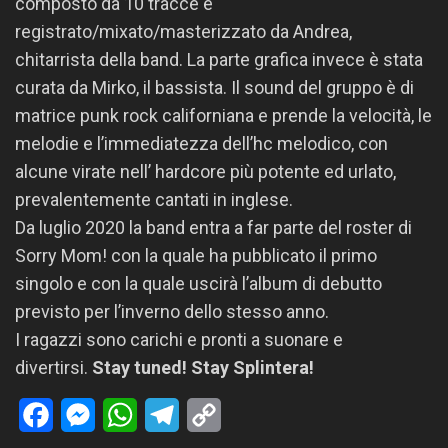
composto da 10 tracce e
registrato/mixato/masterizzato da Andrea,
chitarrista della band. La parte grafica invece è stata
curata da Mirko, il bassista. Il sound del gruppo è di
matrice punk rock californiana e prende la velocità, le
melodie e l’immediatezza dell’hc melodico, con
alcune virate nell’ hardcore più potente ed urlato,
prevalentemente cantati in inglese.
Da luglio 2020 la band entra a far parte del roster di
Sorry Mom! con la quale ha pubblicato il primo
singolo e con la quale uscirà l’album di debutto
previsto per l’inverno dello stesso anno.
I ragazzi sono carichi e pronti a suonare e
divertirsi.
Stay tuned! Stay Splintera!
Facebook
Messenger
WhatsApp
Telegram
Copy