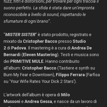
fuzz, filtri e distorsioni, per trovare per ogni traccia il
suono perfetto. La sfida è stata dare un’impronta
riconoscibile a livello di sound, rispettando le
sfumature di ogni brano
“.
“
MISTER SISTER
” è stato prodotto, registrato e
mixato da
Cristopher Bacco
presso
Studio
2
di
Padova
. Il mastering è a cura di
Andrea De
Bernardi
(
Eleven Mastering
). Testi e musica sono
dei
PRIMITIVE MULE
. Hanno contribuito
all’album:
Cristopher Bacco
(Tastiere e synth su
Burn My Fear e Downtown),
Filippo Ferrara
(Farfisa
su ‘Your Wife Rates Your Dick 2 Stars’).
L’artwork dell’album è opera di
Milo
Mussoni
e
Andrea Gessa
, e nasce da un lavoro di