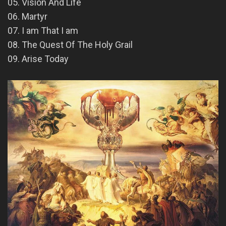
05. Vision And Life
06. Martyr
07. I am That I am
08. The Quest Of The Holy Grail
09. Arise Today