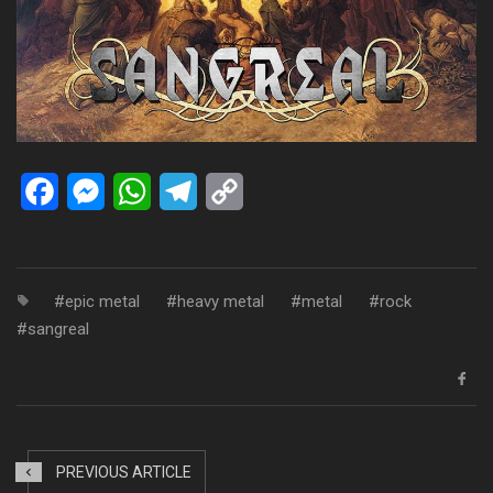
Facebook
Messenger
WhatsApp
Telegram
Copy
Link
epic metal
heavy metal
metal
rock
sangreal
PREVIOUS ARTICLE