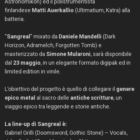
Astronomikon) ed il polistrumentista
finlandese
Matti Auerkallio
(Ultimatium, Katra) alla
batteria.
“
Sangreal
” mixato da
Daniele Mandelli
(Dark
Horizon, Adramelch, Forgotten Tomb) e
masterizzato da
Simone Mularoni
, sarà disponibile
dal
23 maggio
, in un elegante formato digipak ed in
limited edition in vinile.
L’obiettivo del progetto è quello di collegare il
genere
epico metal
al sacro delle
antiche scritture
, un
viaggio epico tra leggende e storie antiche.
La line-up di Sangreal è:
Gabriel Grilli (Doomsword, Gothic Stone) – Vocals,