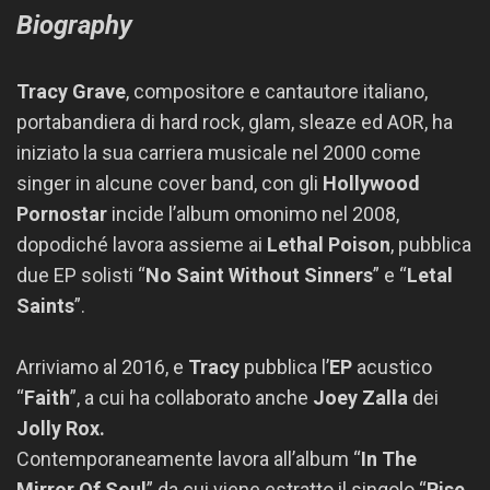
Biography
Tracy Grave
, compositore e cantautore italiano,
portabandiera di hard rock, glam, sleaze ed AOR, ha
iniziato la sua carriera musicale nel 2000 come
singer in alcune cover band, con gli
Hollywood
Pornostar
incide l’album omonimo nel 2008,
dopodiché lavora assieme ai
Lethal Poison
, pubblica
due EP solisti “
No Saint Without Sinners
” e “
Letal
Saints
”.
Arriviamo al 2016, e
Tracy
pubblica l’
EP
acustico
“
Faith
”, a cui ha collaborato anche
Joey Zalla
dei
Jolly Rox.
Contemporaneamente lavora all’album “
In The
Mirror Of Soul
” da cui viene estratto il singolo “
Rise