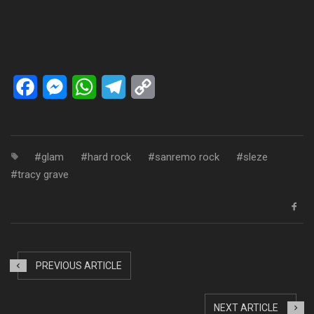
Facebook
Messenger
WhatsApp
Telegram
Copy
Link
glam
hard rock
sanremo rock
sleze
tracy grave
PREVIOUS ARTICLE
NEXT ARTICLE