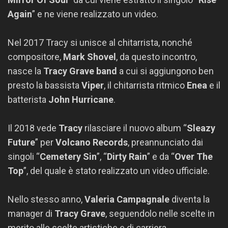
Again
” e ne viene realizzato un video.
Nel 2017 Tracy si unisce al chitarrista, nonché
compositore,
Mark Shovel
, da questo incontro,
nasce la
Tracy Grave band
a cui si aggiungono ben
presto la bassista
Viper
, il chitarrista ritmico
Enea
e il
batterista
John Hurricane
.
Il 2018 vede
Tracy
rilasciare il nuovo album “
Sleazy
Future
” per
Volcano Records
, preannunciato dai
singoli “
Cemetery Sin
”, “
Dirty Rain
” e da “
Over The
Top
”, del quale è stato realizzato un video ufficiale.
Nello stesso anno,
Valeria Campagnale
diventa la
manager di
Tracy Grave
, seguendolo nelle scelte in
merito alle scelte artistiche e di carriera,