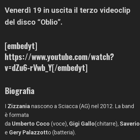
Venerdì 19 in uscita il terzo videoclip
del disco “Oblio”.
[embedyt]
https://www.youtube.com/watch?
v=dZu6-rVwb_Y[/embedyt]
Biografia
I
Zizzania
nascono a Sciacca (AG) nel 2012. La band
è formata
da
Umberto
Coco
(voce),
Gigi
Gallo
(chitarre),
Saverio
e
Gery
Palazzott
o
(batteria).