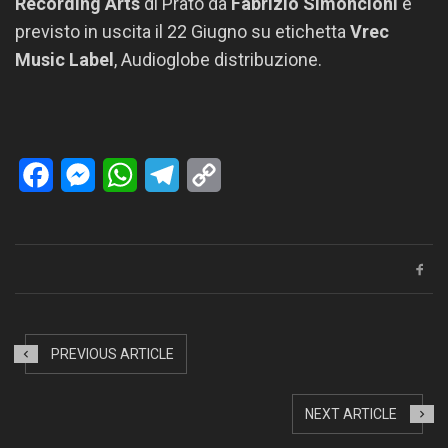
Recording Arts
di Prato da
Fabrizio
Simoncioni
e
previsto in uscita il 22 Giugno su etichetta
Vrec
Music Label
, Audioglobe distribuzione.
Facebook
Messenger
WhatsApp
Telegram
Copy
Link
PREVIOUS ARTICLE
NEXT ARTICLE