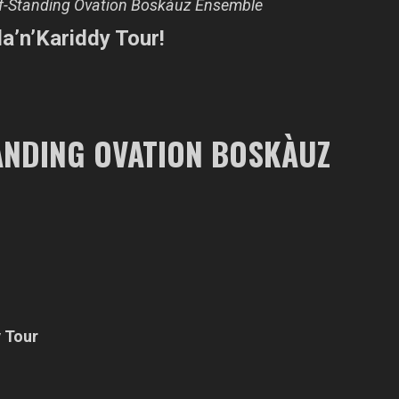
Self-Standing Ovation Boskàuz Ensemble
la’n’Kariddy Tour!
ANDING OVATION BOSKÀUZ
y Tour