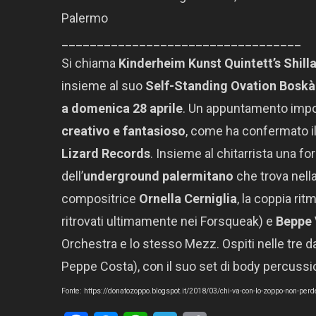
Palermo
__________________________________
Si chiama
Kinderheim Kunst Quintett’s Shill
insieme al suo
Self-Standing Ovation Bosk
a domenica 28 aprile
. Un appuntamento impo
creativo e fantasioso
, come ha confermato i
Lizard Records
. Insieme al chitarrista una f
dell’
underground palermitano
che trova nella
compositrice
Ornella Cerniglia
, la coppia rit
ritrovati ultimamente nei Forsqueak) e
Beppe 
Orchestra e lo stesso Mezz. Ospiti nelle tre da
Peppe Costa), con il suo set di body percussio
Fonte: https://donatozoppo.blogspot.it/2018/03/chi-va-con-lo-zoppo-non-per