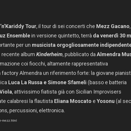
a’n’Kariddy Tour
, il tour di sei concerti che
Mezz Gacano
,
àuz Ensemble
in versione quintetto, terrà
da venerdì 30 
rtante per un
musicista orgogliosamente indipendente
l recente album
Kinderheim
, pubblicato da
Almendra Mus
ormazione coi fiocchi, altamente rappresentativa
 factory Almendra un riferimento forte: la giovane pianist
mica
Luca La Russa e Simone Sfameli
(basso e batteria
Viola
, attivissimo fiatista già con Sicilian Improvisers
te calabresi la flautista
Eliana Moscato
e
Yosonu
(al se
ns, percussioni, elettronica.
de-mezz.html