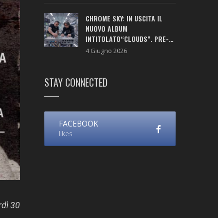
CHROME SKY: IN USCITA IL
NUOVO ALBUM
INTITOLATO“CLOUDS”. PRE-
SAVE ATTIVO!
4 Giugno 2026
STAY CONNECTED
FACEBOOK
likes
rdì 30