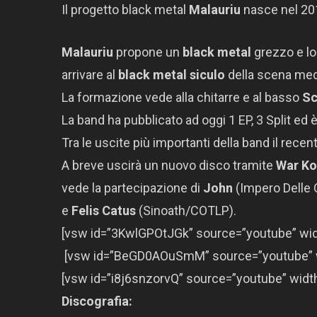
Il progetto black metal
Malauriu
nasce nel 201
Malauriu
propone un
black metal
grezzo e lo-
arrivare al
black metal siculo
della scena med
La formazione vede alla chitarre e al basso
Sc
La band ha pubblicato ad oggi 1 EP, 3 Split ed 
Tra le uscite più importanti della band il recente
A breve uscirà un nuovo disco tramite
War K
vede la partecipazione di
John
(Impero Delle
e
Felis Catus
(Sinoath/COTLP).
[vsw id=”3KwlGPOtJGk” source=”youtube” widt
[vsw id=”BeGD0AOuSmM” source=”youtube” wi
[vsw id=”i8j6snzorvQ” source=”youtube” width
Discografia: