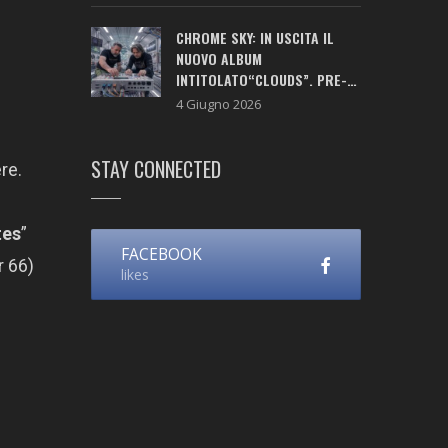
CHROME SKY: IN USCITA IL
NUOVO ALBUM
INTITOLATO“CLOUDS”. PRE-
SAVE ATTIVO!
4 Giugno 2026
STAY CONNECTED
re.
tes
”
FACEBOOK
 66)
likes