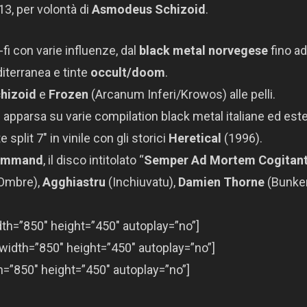
3, per volontà di
Asmodeus Schizoid
.
fi con varie influenze, dal
black metal norvegese
fino ad
iterranea e tinte
occult/doom
.
hizoid
e
Frozen
(Arcanum Inferi/Krowos) alle pelli.
è apparsa su varie compilation black metal italiane ed este
 split 7″ in vinile con gli storici
Heretical
(1996).
ommand
, il disco intitolato “
Semper Ad Mortem Cogitan
 Ombre),
Agghiastru
(Inchiuvatu),
Damien Thorne
(Bunker
h=”850″ height=”450″ autoplay=”no”]
dth=”850″ height=”450″ autoplay=”no”]
=”850″ height=”450″ autoplay=”no”]