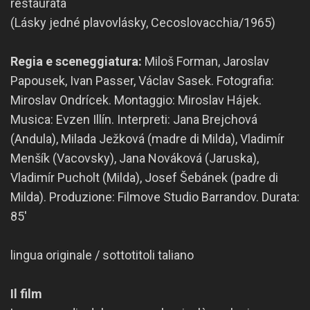
restaurata
(Lásky jedné plavovlásky, Cecoslovacchia/1965)
Regia e sceneggiatura:
Miloš Forman, Jaroslav
Papousek, Ivan Passer, Václav Sasek. Fotografia:
Miroslav Ondrícek. Montaggio: Miroslav Hájek.
Musica: Evzen Illín. Interpreti: Jana Brejchová
(Andula), Milada Ježková (madre di Milda), Vladimír
Menšík (Vacovsky), Jana Nováková (Jaruska),
Vladimír Pucholt (Milda), Josef Šebánek (padre di
Milda). Produzione: Filmove Studio Barrandov. Durata:
85′
lingua originale / sottotitoli taliano
Il film